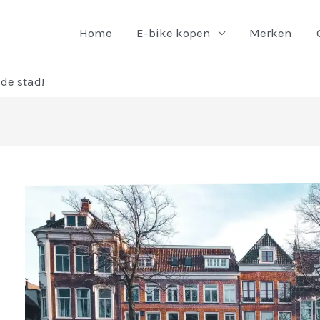
Home
E-bike kopen
Merken
 de stad!
richt
vigatie