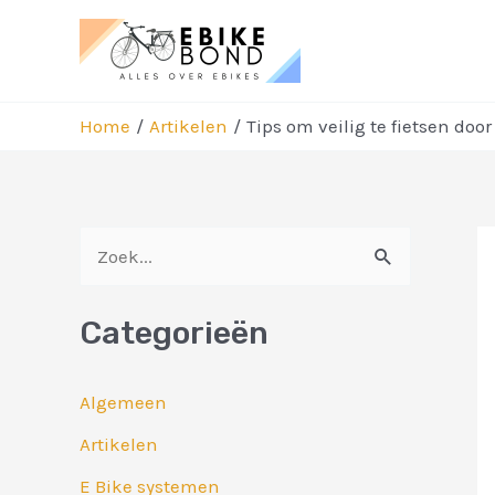
Ga
naar
de
inhoud
Home
Artikelen
Tips om veilig te fietsen door
Be
Z
na
o
Categorieën
e
k
Algemeen
n
Artikelen
a
E Bike systemen
a