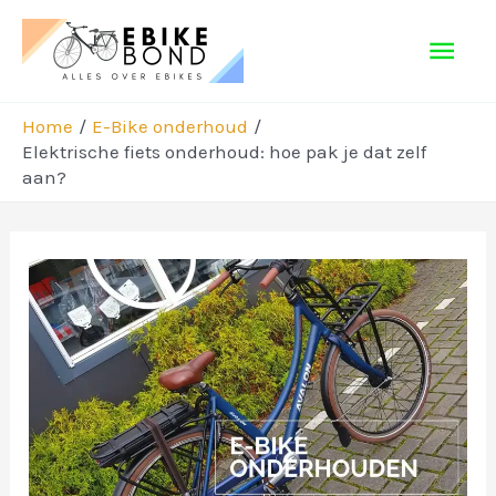
Ga
Hoo
naar
de
inhoud
Home
E-Bike onderhoud
Elektrische fiets onderhoud: hoe pak je dat zelf
aan?
Bericht
navigatie