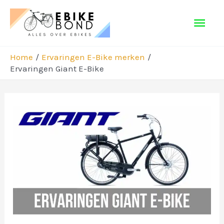
Ga
Hoo
naar
de
inhoud
Home
Ervaringen E-Bike merken
Ervaringen Giant E-Bike
Bericht
navigatie