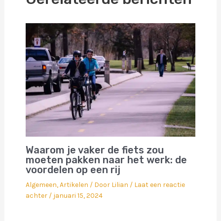
Waarom je vaker de fiets zou
moeten pakken naar het werk: de
voordelen op een rij
Algemeen
,
Artikelen
/ Door
Lilian
/
Laat een reactie
achter
/
januari 15, 2024