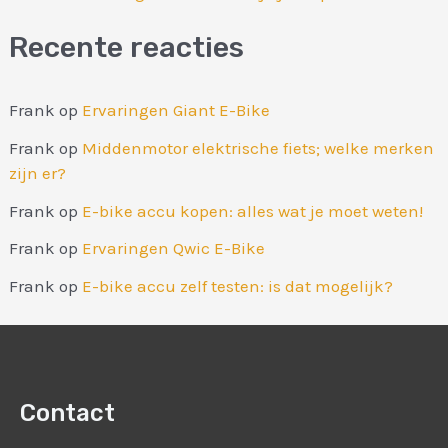
Recente reacties
Frank
op
Ervaringen Giant E-Bike
Frank
op
Middenmotor elektrische fiets; welke merken
zijn er?
Frank
op
E-bike accu kopen: alles wat je moet weten!
Frank
op
Ervaringen Qwic E-Bike
Frank
op
E-bike accu zelf testen: is dat mogelijk?
Contact