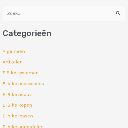
Z
o
Categorieën
e
k
Algemeen
n
Artikelen
a
E Bike systemen
a
r
E-bike accessoires
:
E-Bike accu's
E-Bike kopen
E-bike leasen
E-bike onderdelen