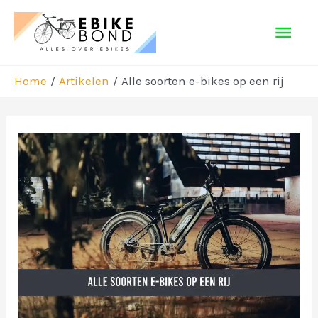
Ga
Hoo
naar
de
inhoud
Home
Artikelen
Alle soorten e-bikes op een rij
Bericht
navigatie