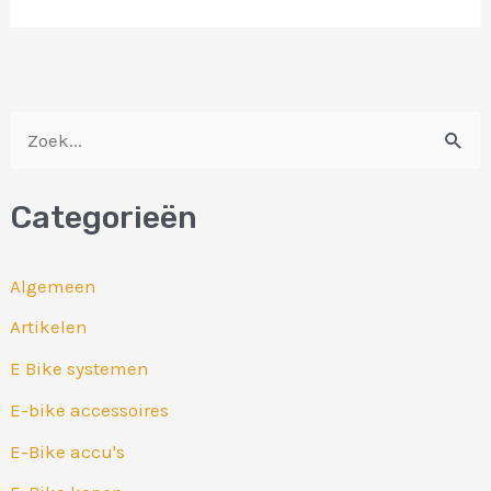
Z
o
Categorieën
e
k
Algemeen
n
Artikelen
a
E Bike systemen
a
r
E-bike accessoires
:
E-Bike accu's