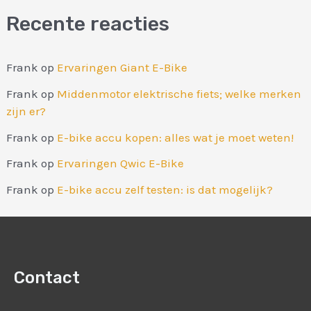
Recente reacties
Frank
op
Ervaringen Giant E-Bike
Frank
op
Middenmotor elektrische fiets; welke merken
zijn er?
Frank
op
E-bike accu kopen: alles wat je moet weten!
Frank
op
Ervaringen Qwic E-Bike
Frank
op
E-bike accu zelf testen: is dat mogelijk?
Contact