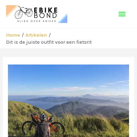
Ga
Hoo
naar
de
inhoud
Home
Artikelen
Dit is de juiste outfit voor een fietsrit
Bericht
navigatie