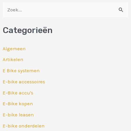
Z
o
Categorieën
e
k
Algemeen
n
Artikelen
a
E Bike systemen
a
r
E-bike accessoires
:
E-Bike accu's
E-Bike kopen
E-bike leasen
E-bike onderdelen