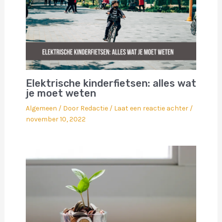
Elektrische kinderfietsen: alles wat
je moet weten
Algemeen
/ Door
Redactie
/
Laat een reactie achter
/
november 10, 2022