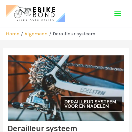
Ga
Hoo
naar
de
inhoud
Home
Algemeen
Derailleur systeem
Bericht
navigatie
Derailleur systeem