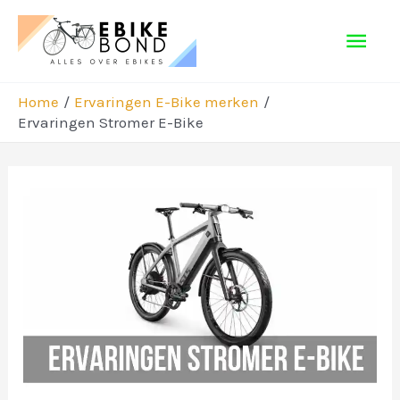
Ga
Hoo
naar
de
inhoud
Home
Ervaringen E-Bike merken
Ervaringen Stromer E-Bike
Bericht
navigatie