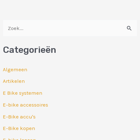
Z
o
Categorieën
e
k
Algemeen
n
Artikelen
a
E Bike systemen
a
r
E-bike accessoires
:
E-Bike accu's
E-Bike kopen