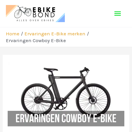
Ga
Hoo
naar
de
inhoud
Home
Ervaringen E-Bike merken
Ervaringen Cowboy E-Bike
Bericht
navigatie