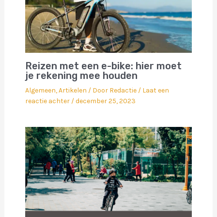
Reizen met een e-bike: hier moet
je rekening mee houden
Algemeen
,
Artikelen
/ Door
Redactie
/
Laat een
reactie achter
/
december 25, 2023