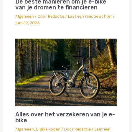
De beste manieren om je e-bike
van je dromen te financieren
Algemeen
/ Door
Redactie
/
Laat een reactie achter
/
juni 22, 2023
Alles over het verzekeren van je e-
bike
Algemeen
,
E-Bike kopen
/ Door
Redactie
/
Laat een