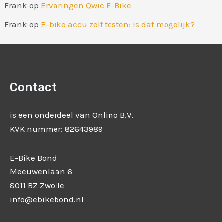
Frank
op
Ervaringen Qwic E-Bike
Frank
op
E-bike accu zelf testen: is dat mogelijk?
Contact
is een onderdeel van Onlino B.V.
KVK nummer: 82643989
E-Bike Bond
Meeuwenlaan 6
8011 BZ Zwolle
info@ebikebond.nl