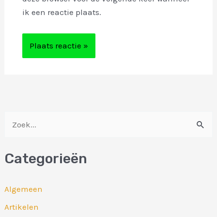
ik een reactie plaats.
Z
o
Categorieën
e
k
Algemeen
n
Artikelen
a