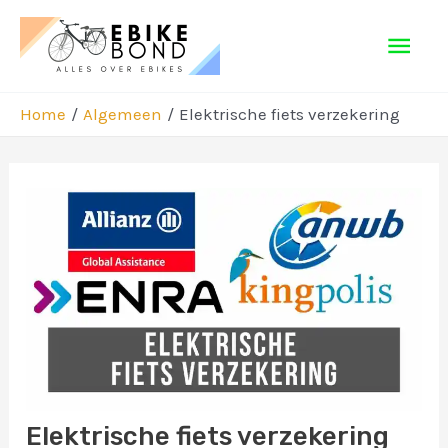
Ga
Hoo
naar
de
inhoud
Home
Algemeen
Elektrische fiets verzekering
Bericht
navigatie
Elektrische fiets verzekering