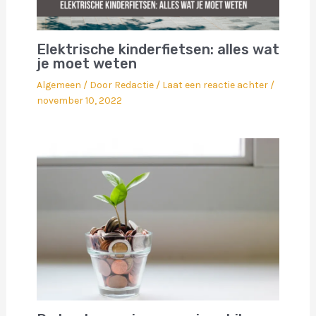
Elektrische kinderfietsen: alles wat
je moet weten
Algemeen
/ Door
Redactie
/
Laat een reactie achter
/
november 10, 2022