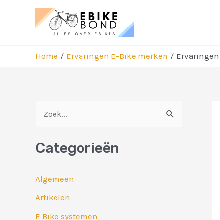
Ga
naar
de
inhoud
Home
Ervaringen E-Bike merken
Ervaringen
Be
Z
na
o
Categorieën
e
k
Algemeen
n
Artikelen
a
E Bike systemen
a