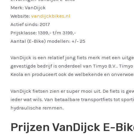
Merk: VanDijck
Website:
vandijckbikes.nl
Actief sinds: 2017
Prijsklasse: 1399,- t/m 3199,-
Aantal (E-Bike) modellen: +/- 25
VanDijck is een relatief jong fiets merk met een uitg
gevestigde bedrijf is onderdeel van Timyo B.V.. Timy
Keola en produceert ook de welbekende en onverwoes
VanDijck fietsen zien er super mooi uit. De fiets is g
ieder wat wils. Van betaalbare transportfiets tot spor
hydraulische remmen.
Prijzen VanDijck E-Bi