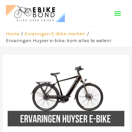
Ga
Hoo
naar
de
inhoud
Home
Ervaringen E-Bike merken
Ervaringen Huyser e-bike: kom alles te weten!
Bericht
navigatie