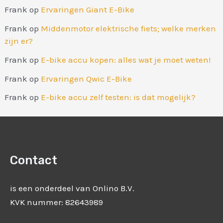
Frank
op
Ervaringen Giant E-Bike
Frank
op
Middenmotor elektrische fiets; welke merken
zijn er?
Frank
op
E-bike accu kopen: alles wat je moet weten!
Frank
op
Ervaringen Qwic E-Bike
Frank
op
E-bike accu zelf testen: is dat mogelijk?
Contact
is een onderdeel van Onlino B.V.
KVK nummer: 82643989