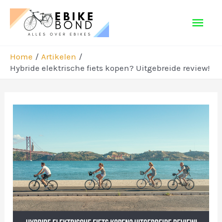
Ga
Hoo
naar
de
inhoud
Home
Artikelen
Hybride elektrische fiets kopen? Uitgebreide review!
Bericht
navigatie